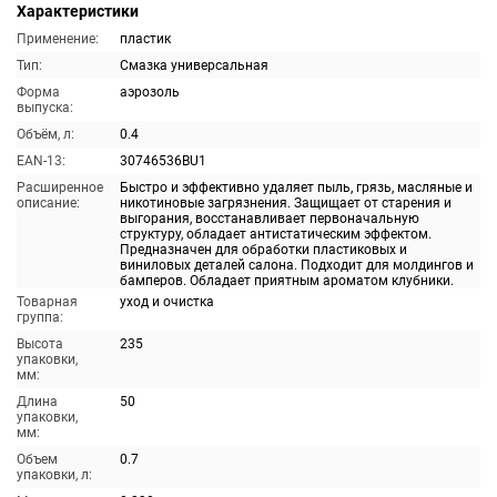
Характеристики
Применение:
пластик
Тип:
Смазка универсальная
Форма
аэрозоль
выпуска:
Объём, л:
0.4
EAN-13:
30746536BU1
Расширенное
Быстро и эффективно удаляет пыль, грязь, масляные и
описание:
никотиновые загрязнения. Защищает от старения и
выгорания, восстанавливает первоначальную
структуру, обладает антистатическим эффектом.
Предназначен для обработки пластиковых и
виниловых деталей салона. Подходит для молдингов и
бамперов. Обладает приятным ароматом клубники.
Товарная
уход и очистка
группа:
Высота
235
упаковки,
мм:
Длина
50
упаковки,
мм:
Объем
0.7
упаковки, л: