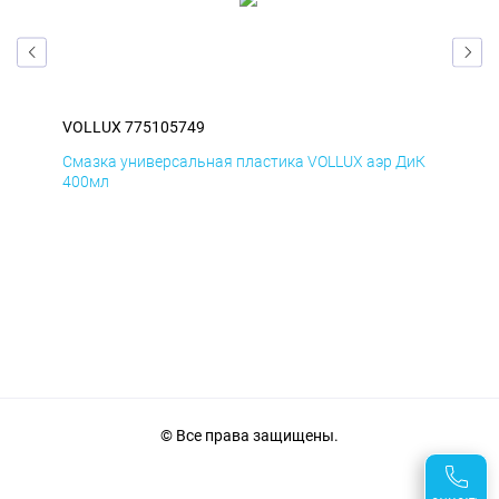
VOLLUX 775105749
VOL
БмД
Смазка универсальная пластика VOLLUX аэр ДиК
Сма
400мл
40
© Все права защищены.